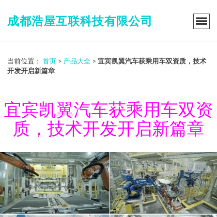
成都浩屋互联科技有限公司
当前位置：
首页
>
产品大全
>
宜宾凯翼汽车获乘用车双资质，技术
开发开启新篇章
宜宾凯翼汽车获乘用车双资
质，技术开发开启新篇章