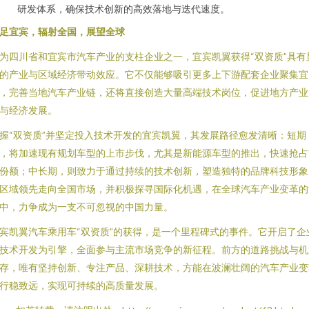
研发体系，确保技术创新的高效落地与迭代速度。
足宜宾，辐射全国，展望全球
为四川省和宜宾市汽车产业的支柱企业之一，宜宾凯翼获得“双资质”具有
的产业与区域经济带动效应。它不仅能够吸引更多上下游配套企业聚集宜
，完善当地汽车产业链，还将直接创造大量高端技术岗位，促进地方产业
与经济发展。
握“双资质”并坚定投入技术开发的宜宾凯翼，其发展路径愈发清晰：短期
，将加速现有规划车型的上市步伐，尤其是新能源车型的推出，快速抢占
份额；中长期，则致力于通过持续的技术创新，塑造独特的品牌科技形象
区域领先走向全国市场，并积极探寻国际化机遇，在全球汽车产业变革的
中，力争成为一支不可忽视的中国力量。
宾凯翼汽车乘用车“双资质”的获得，是一个里程碑式的事件。它开启了企
技术开发为引擎，全面参与主流市场竞争的新征程。前方的道路挑战与机
存，唯有坚持创新、专注产品、深耕技术，方能在波澜壮阔的汽车产业变
行稳致远，实现可持续的高质量发展。