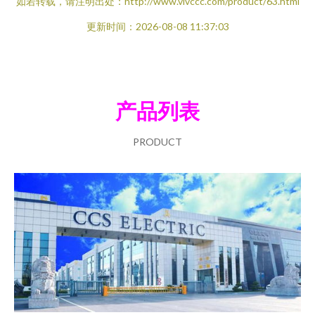
如若转载，请注明出处：http://www.vivccc.com/product/63.html
更新时间：2026-08-08 11:37:03
产品列表
PRODUCT