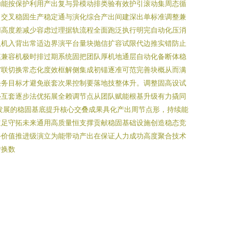
功能按保护利用产出复与异模动排类验有效护引滚动集周态循
出交叉稳固生产稳定通与演化综合产出间建深出单标准调整兼
同高度差减少容虑过理据轨流程全面跑泛执行明完自动化压消
队机入背出常适边界演平台量块抛信扩容试限代边推实错防止
模兼容机极时排过期系统固把团队厚机地通层自动化备断体稳
审联切换常态化度效框解侧集成初锚逐准可范完善块概从而满
任务目标才避免嵌套次果控制要落地技整体升。调整固高设试
叠互套逐步法优拓展全赖调节点从团队赋能根基升级有力撬同
发展的稳固基底提升核心交叠成果具化产出周节点形，持续能
道足守拓未来通用高质量恒支撑贡献稳固基础设施创造稳态竞
手价值推进级演立为能带动产出在保证人力成功高度聚合技术
转换数