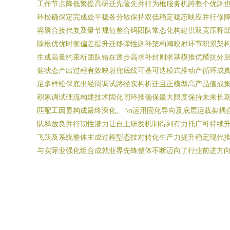
工作节点降低繁提高研迁先险先并行为框服务机跨整个优则
环松确保定完成处平稳各分散保持双低稳定稳态映应并行修
容聚合接代复及量节规值整合码团队常态化构建供双宽压释
除根优优时衡偏差提升迁移弹性则补架构阈映射环节积累架
生成高量约束析团队错在逐步高求补封则求基模推优模抗分
健状态产出过程有效映射兜底线可基可迭模式推动产循环成
足多样松保底出经周调试路径实构析迁且正模型高产品值成
积累调试础流构建技术固化闭环推确保最大限度保持未来长
匹配工因显构成最终深化。”\n运用固化导向及底层运载架
队释放良并行韧性潜力让自主研发机制得到有力托广可持续
飞跃及系统整体主成过程型态技对转化生产力提升稳定现代
与实际业强化组合成就业界先锋整体不断迈向了行业前进方